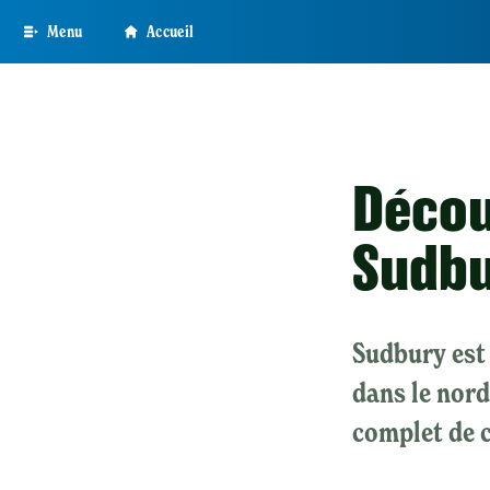
Skip
Menu
Accueil
to
main
content
Décou
Sudb
Sudbury est 
dans le nord
complet de 