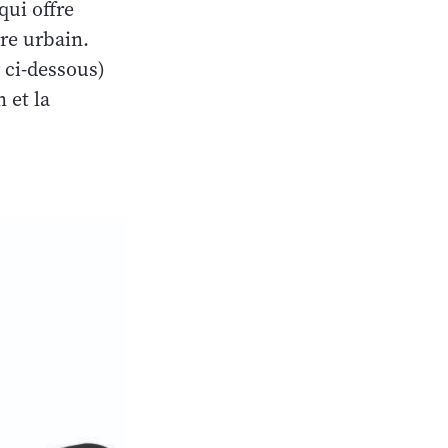
qui offre
re urbain.
r ci-dessous)
 et la