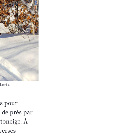
 Lortz
es pour
 de près par
toneige. À
verses