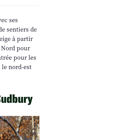
vec ses
e sentiers de
ige à partir
9 Nord pour
ntrée pour les
 le nord-est
 Sudbury