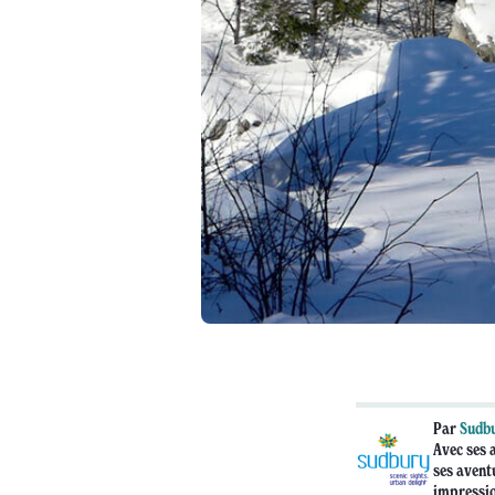
Par
Sudbu
Avec ses a
ses avent
impressi