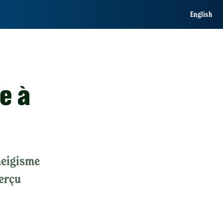
English
e à
neigisme
perçu