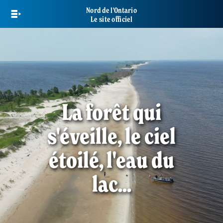
Skip
Nord de l'Ontario
to
Le site officiel
main
content
La forêt qui
s'éveille, le ciel
étoilé, l'eau du
lac...