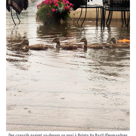
Des canards nagent au-dessus au quai à Pointe Au Baril (Desmasdons