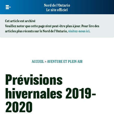
Skip
Nord de l'Ontario
to
Le site officiel
main
content
Cet article est archivé
Veuillez noter que cette page n’est peut-être plus à jour. Pour lire des
articles plus récents sur le Nord de l’Ontario,
visitez-nous ici
.
ACCUEIL
>
AVENTURE ET PLEIN AIR
Prévisions
hivernales 2019-
2020