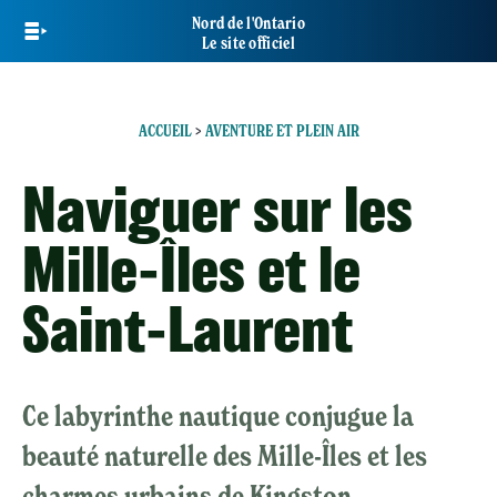
Skip
Nord de l'Ontario
to
Le site officiel
main
content
ACCUEIL
>
AVENTURE ET PLEIN AIR
Naviguer sur les
Mille-Îles et le
Saint-Laurent
Ce labyrinthe nautique conjugue la
beauté naturelle des Mille-Îles et les
charmes urbains de Kingston.