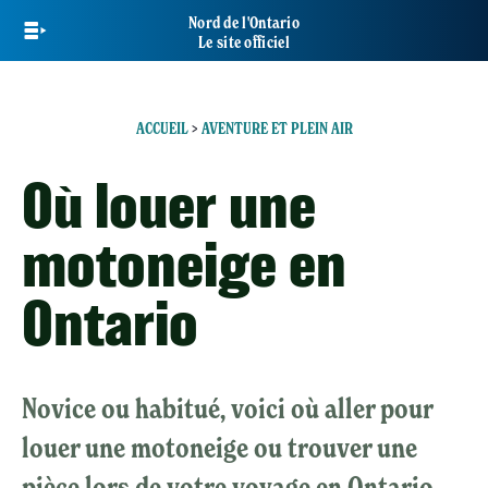
Skip
Nord de l'Ontario
to
Le site officiel
main
content
ACCUEIL
>
AVENTURE ET PLEIN AIR
Où louer une
motoneige en
Ontario
Novice ou habitué, voici où aller pour
louer une motoneige ou trouver une
pièce lors de votre voyage en Ontario,