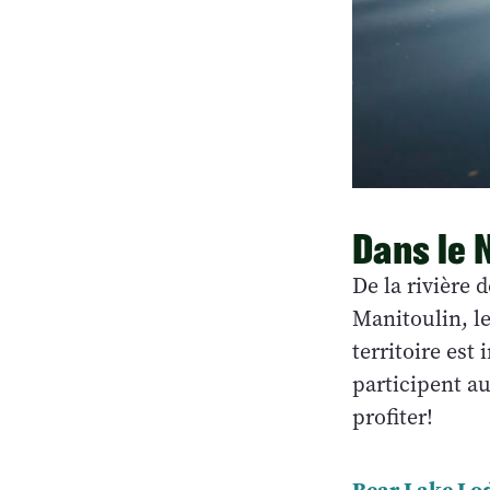
Dans le 
De la rivière 
Manitoulin, le
territoire est
participent a
profiter!
Bear Lake Lo