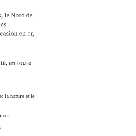
s, le Nord de
ses
casion en or,
té, en toute
c la nature et le
ence.
s.