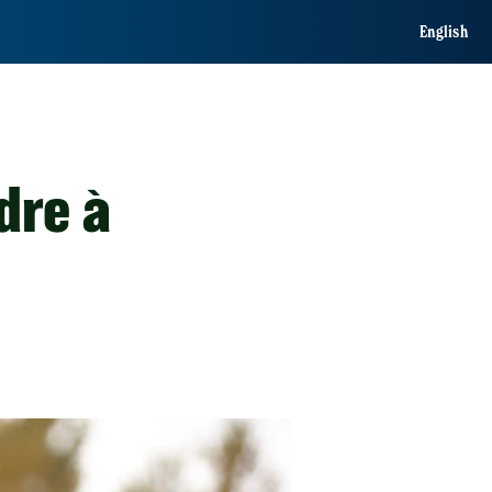
English
dre à