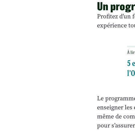
Un prog
Profitez d’un 
expérience tou
À lir
5 
l’
Le programm
enseigner les 
même de comme
pour s’assurer