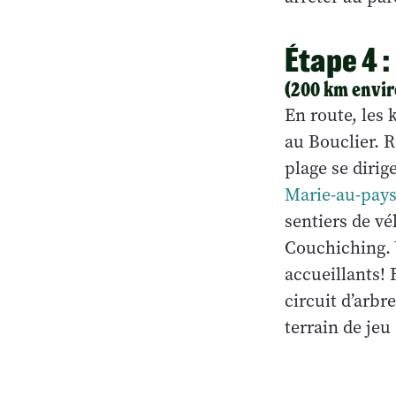
Étape 4 
(200 km envir
En route, les 
au Bouclier. R
plage se dirig
Marie-au-pay
sentiers de vé
Couchiching. V
accueillants!
circuit d’arbr
terrain de jeu