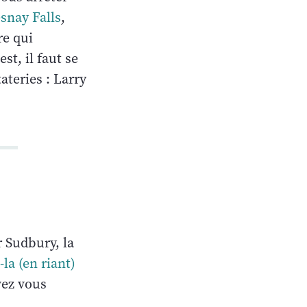
snay Falls
,
re qui
st, il faut se
ateries : Larry
r Sudbury, la
la (en riant)
vez vous