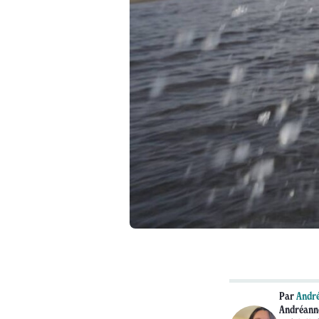
Par
André
Andréanne