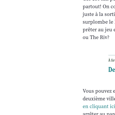
partout! On c
juste à la sor
surplombe le l
prêter au jeu 
ou The Riv?
À lir
De
Vous pouvez en
deuxième vill
en cliquant ici
arrêter au par