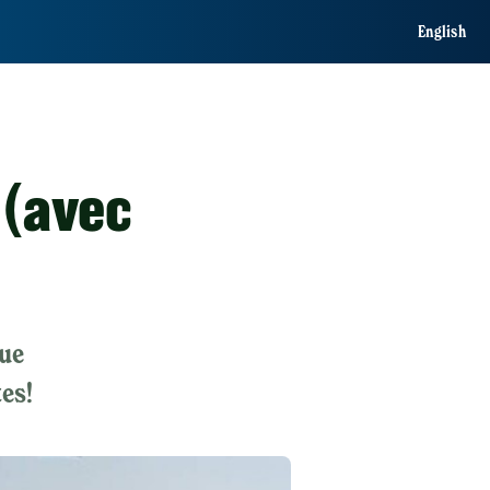
English
 (avec
que
es!