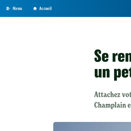
Skip
Menu
Accueil
to
main
content
Se re
un pe
Attachez vot
Champlain es