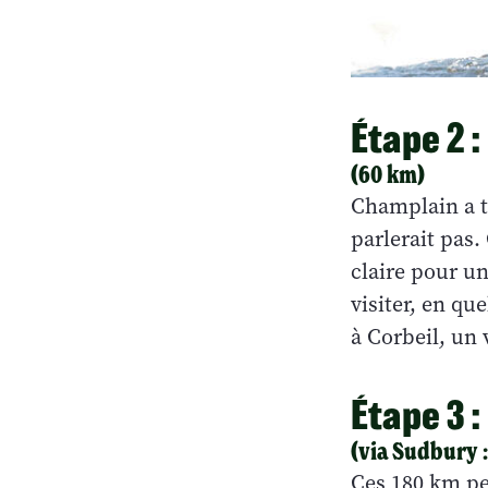
Étape 2 
(60 km)
Champlain a t
parlerait pas.
claire pour u
visiter, en q
à Corbeil, un 
Étape 3 
(via Sudbury 
Ces 180 km peu