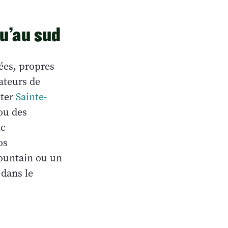
qu’au sud
ées, propres
ateurs de
iter
Sainte-
ou des
ac
os
Mountain ou un
 dans le