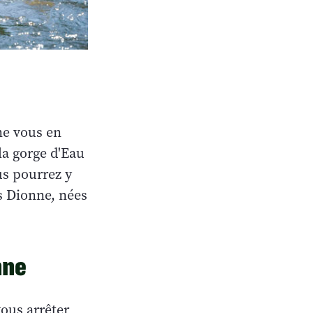
ne vous en
la gorge d'Eau
us pourrez y
s Dionne, nées
nne
vous arrêter