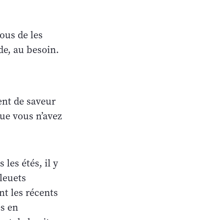
ous de les
ide, au besoin.
ent de saveur
que vous n’avez
les étés, il y
bleuets
nt les récents
es en