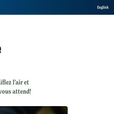
English
e
lez l’air et
vous attend!