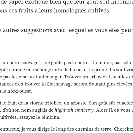
n de super exotique bien que leur goût soit incomp
s ces fruits à leurs homologues cultivés.
s autres suggestions avec lesquelles vous êtes peu
ou poire sauvage — ne goûte pas la poire. Du moins, pas selon
goût comme un mélange entre le bleuet et la prune. Ils sont vr
ez pas les oiseaux tout manger. Trouvez un arbuste et cueillez-
ances d’en trouver à l’état sauvage seront d’autant plus élevées
 le nord-ouest.
 le fruit de la viorne trilobée, un arbuste. Son goût sûr et acide
, d’où son nom anglais de
highbush cranberry
. Alors là où vous u
ltivées, essayez le pimbina.
ventureux, je vous dirige le long des chemins de terre. Cherchez