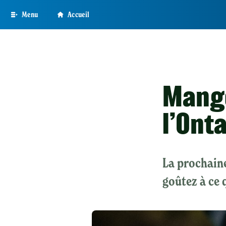
Skip
Menu
Accueil
to
main
content
Mange
l’Onta
La prochaine 
goûtez à ce 