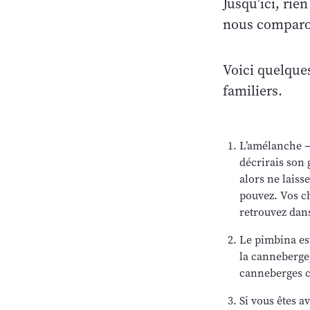
Jusqu’ici, rie
nous comparon
Voici quelque
familiers.
L’amélanche — 
décrirais son 
alors ne laiss
pouvez. Vos ch
retrouvez dans
Le pimbina est
la canneberge
canneberges cu
Si vous êtes a