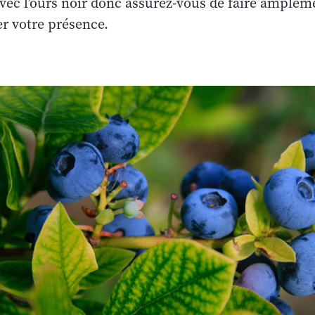
vec l’ours noir donc assurez-vous de faire amplem
er votre présence.