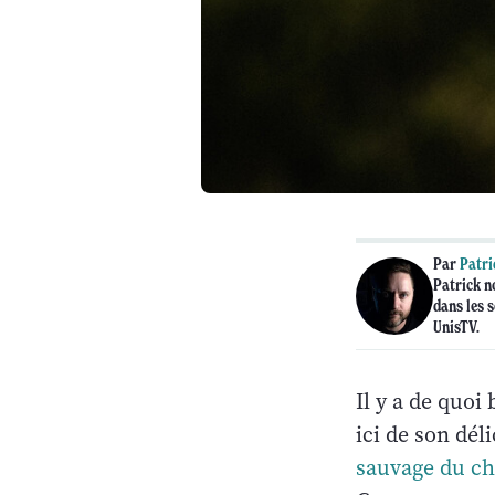
Par
Patri
Patrick no
dans les s
UnisTV.
Il y a de quoi
ici de son dél
sauvage du c