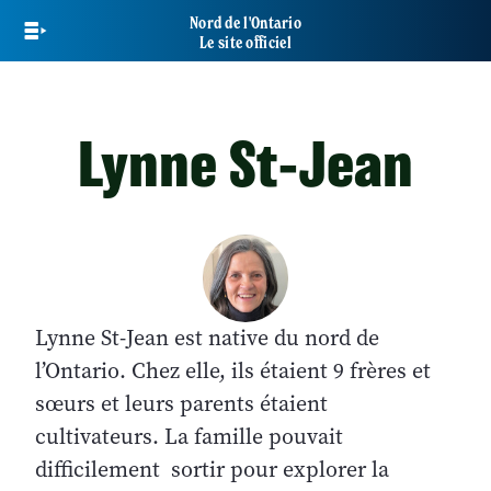
Skip
Nord de l'Ontario
to
Le site officiel
main
content
Lynne St-Jean
Lynne St-Jean est native du nord de
l’Ontario. Chez elle, ils étaient 9 frères et
sœurs et leurs parents étaient
cultivateurs. La famille pouvait
difficilement sortir pour explorer la