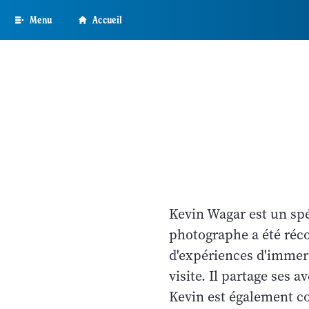
Skip
Menu
Accueil
to
main
content
Kevin Wagar est un spéc
photographe a été réco
d'expériences d'immers
visite. Il partage ses
Kevin est également co