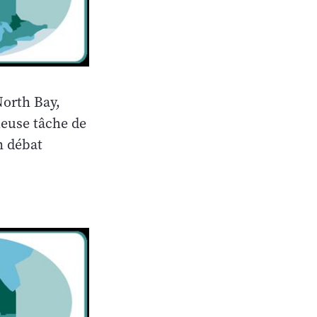
North Bay,
ieuse tâche de
un débat