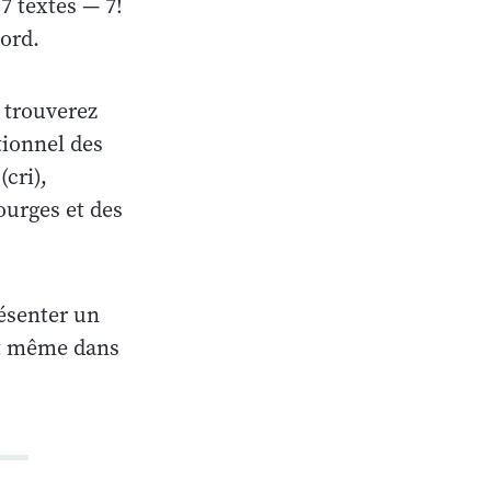
 7 textes — 7!
ord.
 trouverez
tionnel des
cri),
ourges et des
ésenter un
et même dans