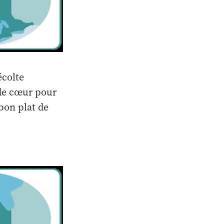
écolte
 de cœur pour
bon plat de