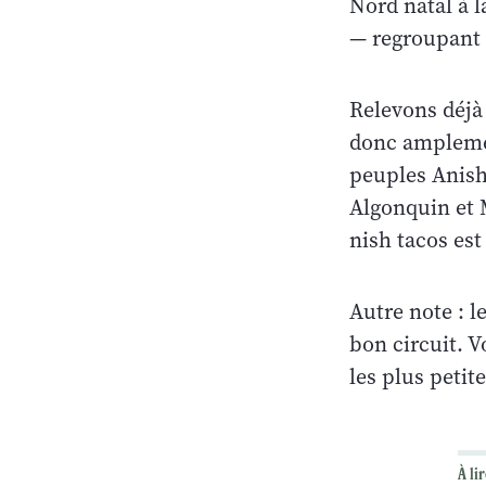
Nord natal à l
— regroupant 
Relevons déjà
donc amplement
peuples Anish
Algonquin et M
nish tacos est
Autre note : 
bon circuit. 
les plus petite
À lir