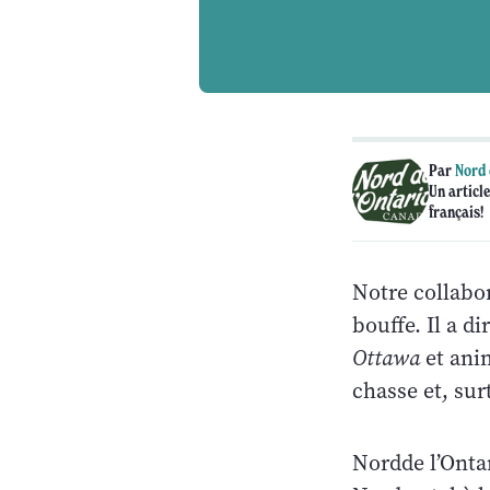
Par
Nord 
Un article
français!
Notre collabo
bouffe. Il a d
Ottawa
et anim
chasse et, sur
Nordde l’Onta