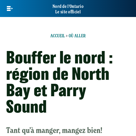
Skip
Nord de l'Ontario
to
Le site officiel
main
content
ACCUEIL
>
OÙ ALLER
Bouffer le nord :
région de North
Bay et Parry
Sound
Tant qu’à manger, mangez bien!