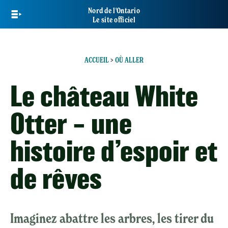
Skip
Nord de l'Ontario
to
Le site officiel
main
content
ACCUEIL
>
OÙ ALLER
Le château White
Otter – une
histoire d’espoir et
de rêves
Imaginez abattre les arbres, les tirer du