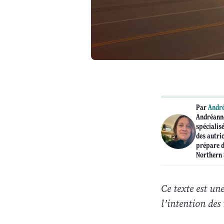
Par
André
Andréanne
spécialis
des autric
prépare d
Northern 
Ce texte est un
l’intention des