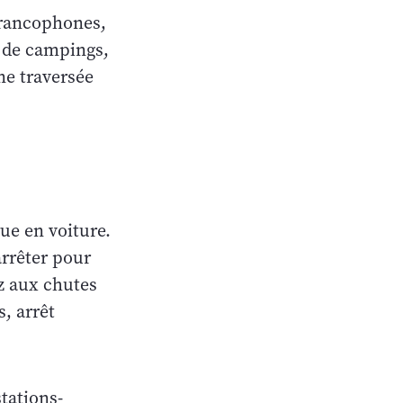
 francophones,
, de campings,
ne traversée
ue en voiture.
arrêter pour
z aux chutes
, arrêt
tations-