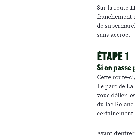
Sur la route 1
franchement ac
de supermarch
sans accroc.
ÉTAPE 1
Si on passe p
Cette route-ci
Le parc de La
vous délier l
du lac Roland
certainement 
Avant d’entrer