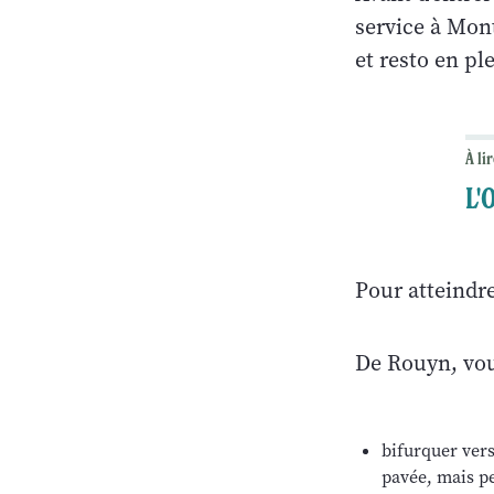
service à Mon
et resto en pl
À lir
L'
Pour atteindr
De Rouyn, vou
bifurquer vers
pavée, mais pe