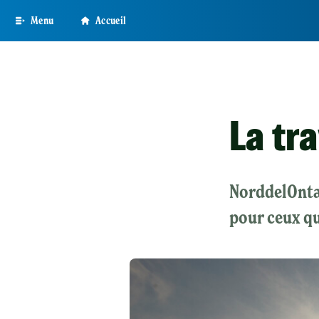
Skip
Menu
Accueil
to
main
content
La tr
NorddelOntar
pour ceux qu