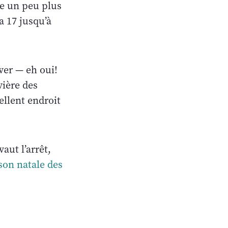
re un peu plus
a 17 jusqu’à
ver — eh oui!
vière des
ellent endroit
aut l’arrêt,
on natale des