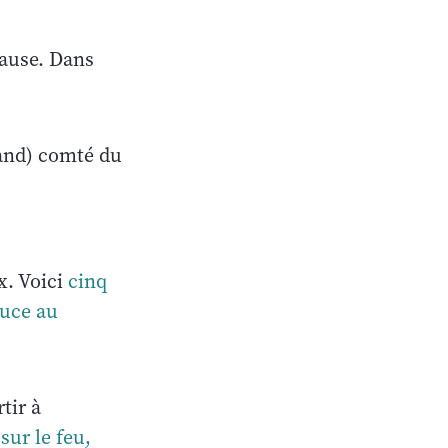
cause. Dans
and) comté du
x. Voici
cinq
ouce au
tir à
sur le feu,