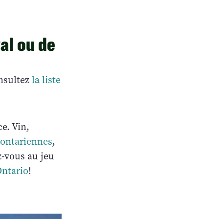
val ou de
onsultez
la liste
e. Vin,
-ontariennes
,
z-vous au jeu
Ontario
!