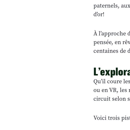
paternels, au
d’or!
À l’approche d
pensée, en rê
centaines de d
L’explor
Qu’il coure le
ou en VR, les 
circuit selon 
Voici trois pi