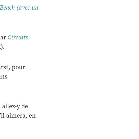
 Beach (avec un
par
Circuits
).
arst, pour
ans
 allez-y de
il aimera, en