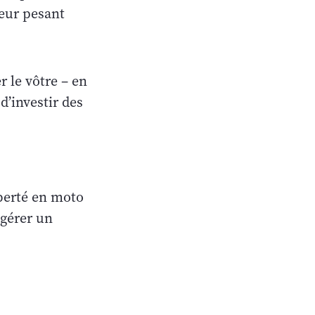
leur pesant
r le vôtre – en
’investir des
iberté en moto
ggérer un