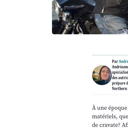
Par
André
Andréanne
spécialis
des autric
prépare d
Northern 
À une époque 
matériels, que
de cravate? Af