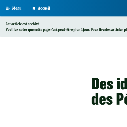
Skip
Menu
Accueil
to
main
content
Cet article est archivé
Veuillez noter que cette page n’est peut-être plus à jour. Pour lire des articles 
Des i
des P