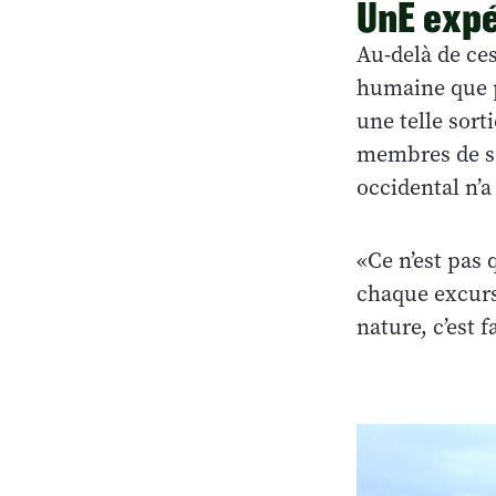
UnE exp
Au-delà de ces
humaine que pr
une telle sort
membres de sa
occidental n’a
«Ce n’est pas 
chaque excursi
nature, c’est f