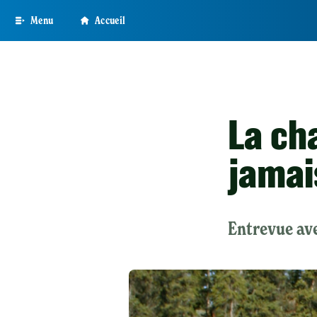
Skip
Menu
Accueil
to
main
content
La ch
jamai
Entrevue av