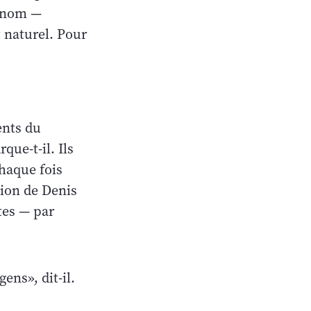
urnom —
t naturel. Pour
ents du
que-t-il. Ils
chaque fois
sion de Denis
ntes — par
ens», dit-il.