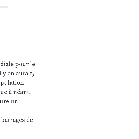
diale pour le
 y en aurait,
opulation
que à néant,
sure un
s barrages de