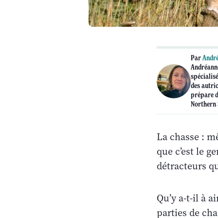
Par
André
Andréanne
spécialis
des autric
prépare d
Northern 
La chasse : mê
que c’est le g
détracteurs q
Qu’y a-t-il à 
parties de cha