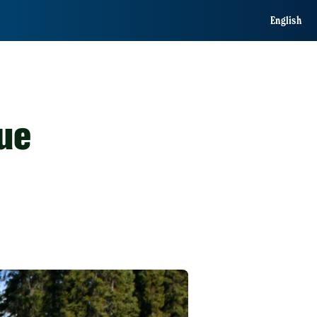
English
ue