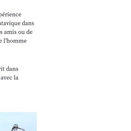
xpérience
’atavique dans
ns amis ou de
ue l’homme
vit dans
 avec la