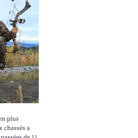
 en plus
x chassés a
 passées de 11