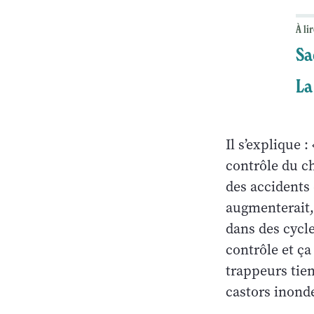
À lir
Sa
La
Il s’explique 
contrôle du ch
des accidents 
augmenterait, 
dans des cycl
contrôle et ça
trappeurs tien
castors inonde