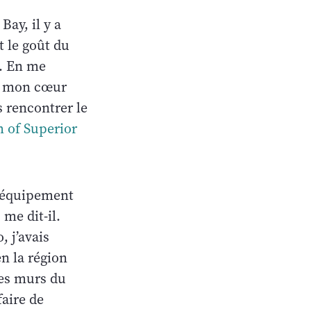
ay, il y a
t le goût du
e. En me
is mon cœur
s rencontrer le
 of Superior
l’équipement
 me dit-il.
 j’avais
en la région
es murs du
faire de