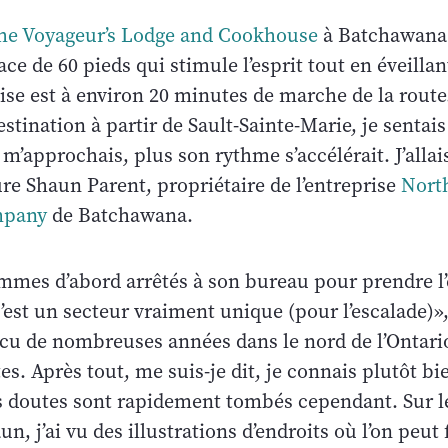
he Voyageur’s Lodge and Cookhouse
à Batchawana B
ace de 60 pieds qui stimule l’esprit tout en éveillan
aise est à environ 20 minutes de marche de la rout
estination à partir de Sault-Sainte-Marie, je senta
e m’approchais, plus son rythme s’accélérait. J’allai
re Shaun Parent, propriétaire de l’entreprise
North
mpany
de Batchawana.
mes d’abord arrêtés à son bureau pour prendre 
’est un secteur vraiment unique (pour l’escalade)»,
cu de nombreuses années dans le nord de l’Ontario,
s. Après tout, me suis-je dit, je connais plutôt bi
 doutes sont rapidement tombés cependant. Sur l
n, j’ai vu des illustrations d’endroits où l’on peut 