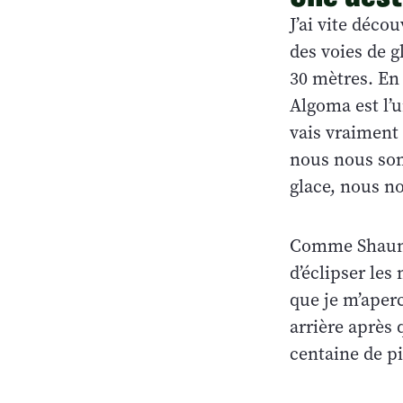
J’ai vite déc
des voies de g
30 mètres. En 
Algoma est l’
vais vraiment
nous nous som
glace, nous n
Comme Shaun es
d’éclipser les
que je m’aper
arrière après 
centaine de pi