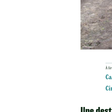
À lir
Ca
Ci
Une dest