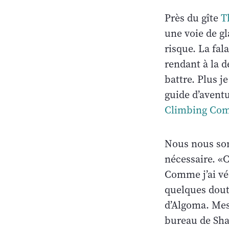
Près du gîte
T
une voie de gl
risque. La fal
rendant à la d
battre. Plus j
guide d’aventu
Climbing Co
Nous nous som
nécessaire. «C
Comme j’ai vé
quelques doute
d’Algoma. Mes
bureau de Shau