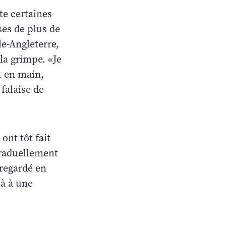
te certaines
ses de plus de
le-Angleterre,
la grimpe. «Je
t en main,
falaise de
ont tôt fait
 graduellement
 regardé en
jà à une