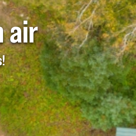
 air
s!