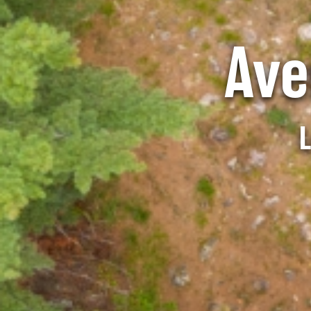
Ave
L