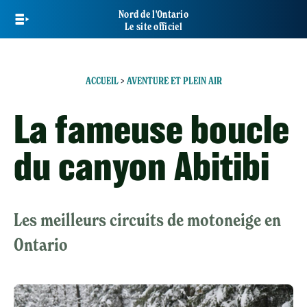
Skip
Nord de l'Ontario
to
Le site officiel
main
content
ACCUEIL
>
AVENTURE ET PLEIN AIR
La fameuse boucle
du canyon Abitibi
Les meilleurs circuits de motoneige en
Ontario