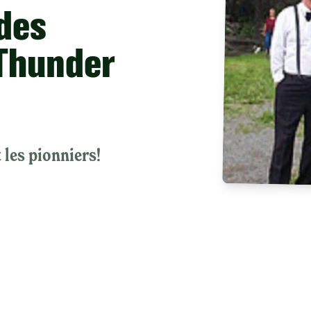
des
 Thunder
les pionniers!