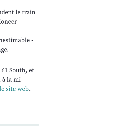
ndent le train
Pioneer
inestimable -
age.
 61 South, et
 à la mi-
le site web
.