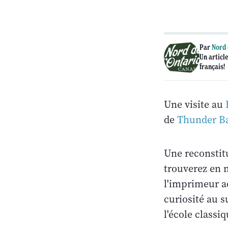
Par
Nord 
Un article
français!
Une visite au
de
Thunder B
Une reconstitu
trouverez en m
l'imprimeur ac
curiosité au s
l'école classi