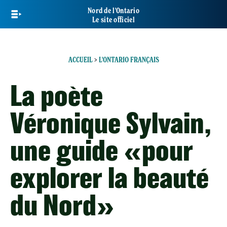
Skip
Nord de l'Ontario
to
Le site officiel
main
content
ACCUEIL
>
L'ONTARIO FRANÇAIS
La poète
Véronique Sylvain,
une guide «pour
explorer la beauté
du Nord»