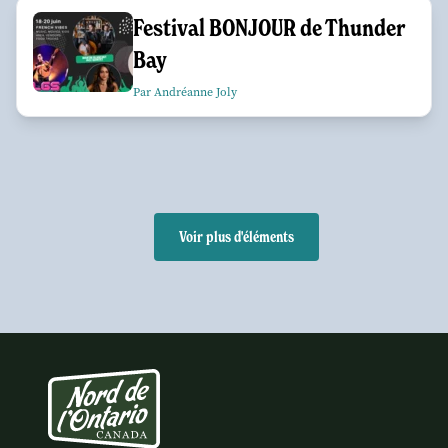
Festival BONJOUR de Thunder
Bay
Par Andréanne Joly
Voir plus d'éléments