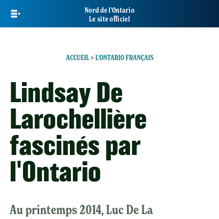
Skip
Nord de l'Ontario
to
Le site officiel
main
content
ACCUEIL
>
L'ONTARIO FRANÇAIS
Lindsay De
Larochellière
fascinés par
l'Ontario
Au printemps 2014, Luc De La