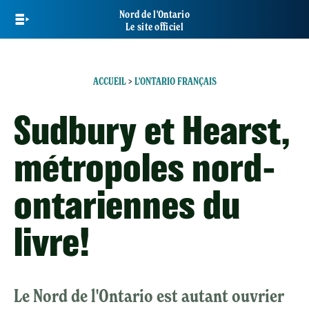
Skip
Nord de l'Ontario
to
Le site officiel
main
content
ACCUEIL
>
L'ONTARIO FRANÇAIS
Sudbury et Hearst,
métropoles nord-
ontariennes du
livre!
Le Nord de l'Ontario est autant ouvrier