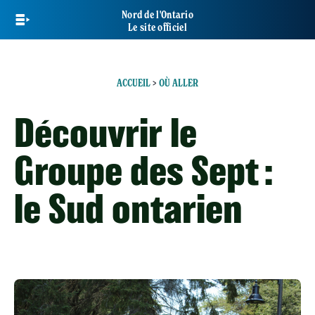
Skip
Nord de l'Ontario
to
Le site officiel
main
content
ACCUEIL
>
OÙ ALLER
Découvrir le
Groupe des Sept :
le Sud ontarien