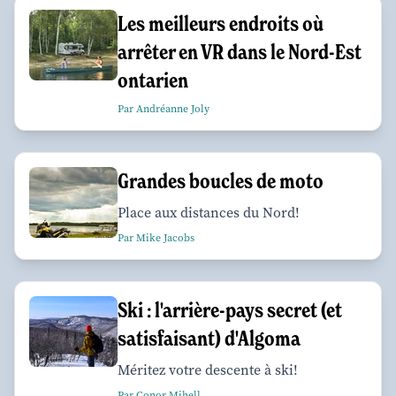
Les meilleurs endroits où
arrêter en VR dans le Nord-Est
ontarien
Par Andréanne Joly
Grandes boucles de moto
Place aux distances du Nord!
Par Mike Jacobs
Ski : l'arrière-pays secret (et
satisfaisant) d'Algoma
Méritez votre descente à ski!
Par Conor Mihell