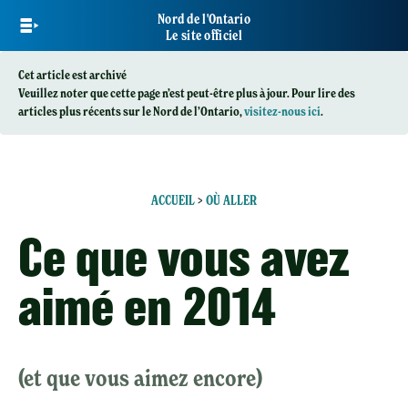
Skip
Nord de l'Ontario
to
Le site officiel
main
content
Cet article est archivé
Veuillez noter que cette page n’est peut-être plus à jour. Pour lire des
articles plus récents sur le Nord de l’Ontario,
visitez-nous ici
.
ACCUEIL
>
OÙ ALLER
Ce que vous avez
aimé en 2014
(et que vous aimez encore)