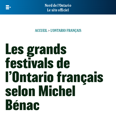
Skip
Nord de l'Ontario
to
Le site officiel
main
content
ACCUEIL
>
L'ONTARIO FRANÇAIS
Les grands
festivals de
l’Ontario français
selon Michel
Bénac