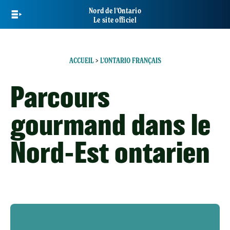
Skip
Nord de l'Ontario
to
Le site officiel
main
content
ACCUEIL
>
L'ONTARIO FRANÇAIS
Parcours
gourmand dans le
Nord-Est ontarien