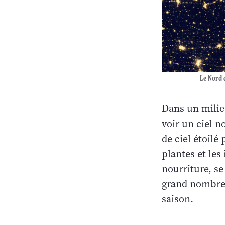
Le Nord d
Dans un milie
voir un ciel n
de ciel étoilé
plantes et les
nourriture, s
grand nombre d
saison.