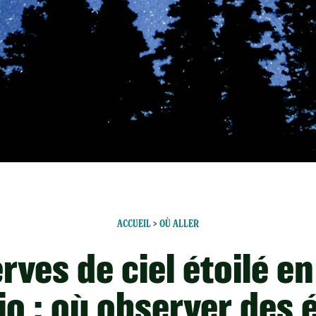
ACCUEIL
>
OÙ ALLER
rves de ciel étoilé en
io : où observer des é