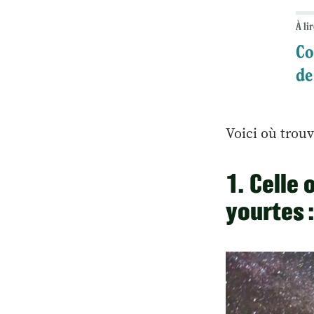
À lir
Co
de
Voici où trouv
1. Celle 
yourtes 