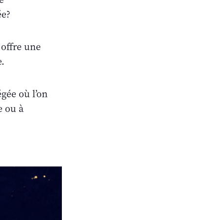
ée?
 offre une
e.
gée où l’on
e ou à