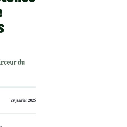
e
s
irceur du
29 janvier 2025
e