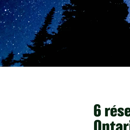
6 rése
Ontar