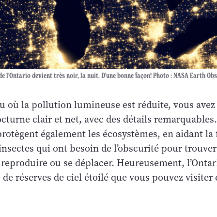
e l'Ontario devient très noir, la nuit. D'une bonne façon! Photo : NASA Earth O
u où la pollution lumineuse est réduite, vous avez
octurne clair et net, avec des détails remarquables
 protègent également les écosystèmes, en aidant la 
 insectes qui ont besoin de l’obscurité pour trouver
e reproduire ou se déplacer. Heureusement, l’Onta
e réserves de ciel étoilé que vous pouvez visiter 