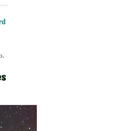
rd
io.
es