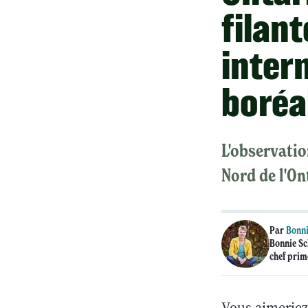
filant
inter
boréal
L'observatio
Nord de l'On
Par
Bonni
Bonnie Sc
chef prim
Vous aimeriez 