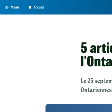
Skip
Menu
Accueil
to
main
content
5 art
l'Onta
Le 25 septem
Ontariennes