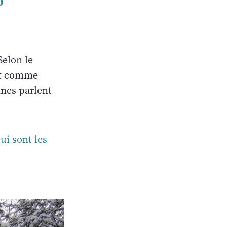
o
Selon le
nt comme
nnes parlent
ui sont les