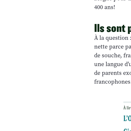
400 ans!
Ils sont
À la question 
nette parce p
de souche, fra
une langue d’
de parents ex
francophones…
À lir
L’