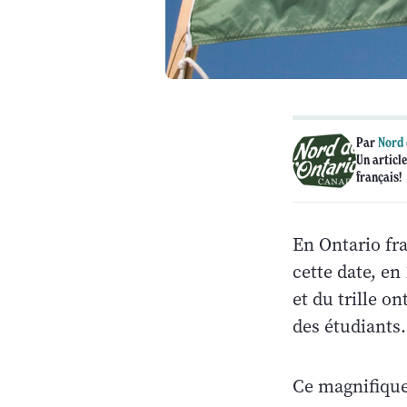
Par
Nord 
Un article
français!
En Ontario fra
cette date, en
et du trille o
des étudiants.
Ce magnifique