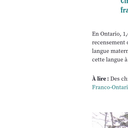
Ci
fr
En Ontario, 1,
recensement d
langue materne
cette langue à
À lire :
Des chi
Franco-Ontar