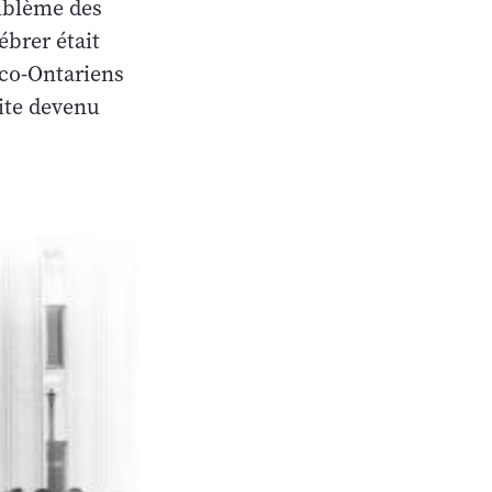
mblème des
ébrer était
nco-Ontariens
ite devenu